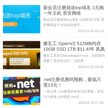
新会员注册就送top域名 1元购
一年主机 景安网络
新会员注册就送top域名 1元购1年主机 景
安网络这个活动适合新手 ...
2016-9-24 15:13
搬瓦工 OpenVZ 512MB内存
10GB SSD 1TB $11.4/年 凤凰
城
搬瓦工原名为Bandwagonhost，目前国内
屏蔽了原主站访问，主机商 ...
2016-9-22 10:26
.net注册优惠码预购，最低只
需13元！
一直以来,.net便受到米友们的青睐，本次
为大家奉上的便是.net注 ...
2016-9-19 17:30