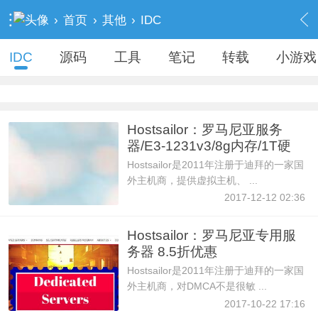
›
首页
›
其他
›
IDC
IDC
源码
工具
笔记
转载
小游戏
Hostsailor：罗马尼亚服务
器/E3-1231v3/8g内存/1T硬
盘/5
Hostsailor是2011年注册于迪拜的一家国
外主机商，提供虚拟主机、 ...
2017-12-12 02:36
Hostsailor：罗马尼亚专用服
务器 8.5折优惠
Hostsailor是2011年注册于迪拜的一家国
外主机商，对DMCA不是很敏 ...
2017-10-22 17:16