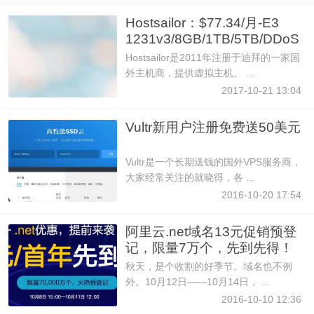
Hostsailor：$77.34/月-E3
1231v3/8GB/1TB/5TB/DDoS
保护
Hostsailor是2011年注册于迪拜的一家国
外主机商，提供虚拟主机、 ...
2017-10-21 13:04
Vultr新用户注册免费送50美元
Vultr是一个长期送钱的国外VPS服务商，
大家经常关注的就晓得，各 ...
2016-10-20 17:54
阿里云.net域名13元促销预登
记，限量7万个，先到先得！
秋天，是个收割的好季节。域名也不例
外。10月12日——10月14日， ...
2016-10-10 12:36