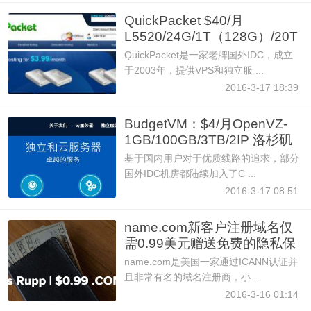
QuickPacket $40/月
L5520/24G/1T（128G）/20T
1Gbps/5I
QuickPacket是一家老牌国外IDC，成立
于2003年，提供VPS和独立服 ...
2016-3-17 18:39
BudgetVM：$4/月OpenVZ-
1GB/100GB/3TB/2IP 洛杉矶
CN2
基于国内用户对于优质线路的追求，部分
国外IDC机房都陆续加入了C ...
2016-3-17 08:51
name.com新客户注册域名仅
需0.99美元赠送免费的隐私保
护
name.com是美国一家通过ICANN认证并
且非常有名的域名注册商，小 ...
2016-3-16 01:14