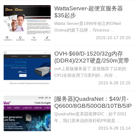
WattaServer-超便宜服务器
$35起步
L5420/8GB/250GB/5TB/
Watta Server是1994年创立的ONeil
Online的旗下品牌，与Intrinsi ...
2015-10-17 20:20
OVH-$69/D-1520/32g内存
(DDR4)/2X2T硬盘/250m宽带
不限流
ovh上新版服务器了,直接抛弃了以前的
CPU全部改用了D系列的，内存 ...
2015-9-28 15:25
[服务器]QuadraNet：$49/月-
Q6600/8GB/500GB/10TB/5IP
QuadraNet是美国老牌IDC，始于2001
年，我们原来说的洛杉矶PR就是 ...
2015-9-28 15:14