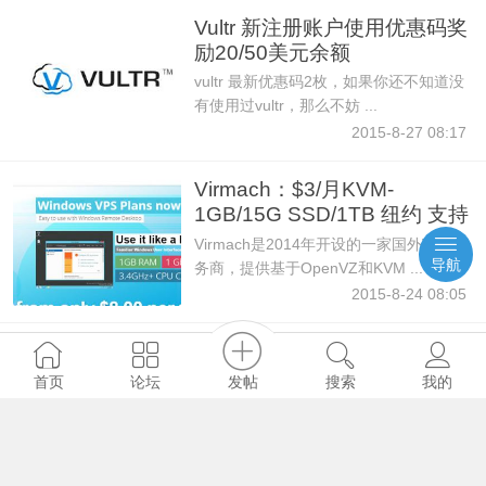
Vultr 新注册账户使用优惠码奖
励20/50美元余额
vultr 最新优惠码2枚，如果你还不知道没
有使用过vultr，那么不妨 ...
2015-8-27 08:17
Virmach：$3/月KVM-
1GB/15G SSD/1TB 纽约 支持
win
Virmach是2014年开设的一家国外VPS服
导航
务商，提供基于OpenVZ和KVM ...
2015-8-24 08:05
budgetvm服务器促销-E3-
1230/4G内存/250G硬盘/5T流
发帖
首页
论坛
搜索
我的
量/洛
BudgetVM，一家老牌的海外VPS、服务
器服务商家，一致致力于性价 ...
2015-6-5 10:47