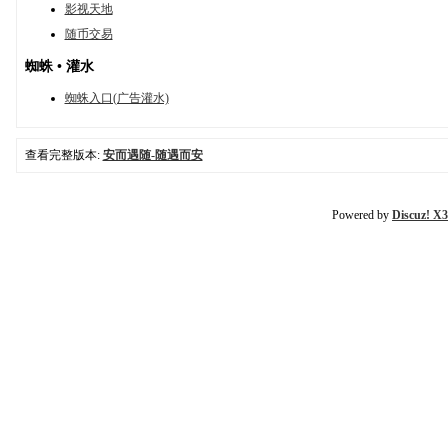
影视天地
随币交易
蜘蛛 • 灌水
蜘蛛入口(广告灌水)
查看完整版本:
安而遇随-随遇而安
Powered by
Discuz! X3