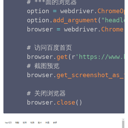
# ***面的浏览器

option 
=
 webdriver
.
ChromeOp
option
.
add_argument
(
"headle
browser 
=
 webdriver
.
Chrome
(
# 访问百度首页

browser
.
get
(
r
'https://www.b
# 截图预览

browser
.
get_screenshot_as_f
# 关闭浏览器

browser
.
close
(
)