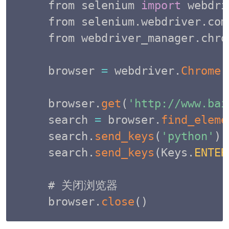
from selenium 
import
 webdri
from selenium
.
webdriver
.
com
from webdriver_manager
.
chro
browser 
=
 webdriver
.
Chrome
(
browser
.
get
(
'http://www.bai
search 
=
 browser
.
find_eleme
search
.
send_keys
(
'python'
)
search
.
send_keys
(
Keys
.
ENTER
# 关闭浏览器

browser
.
close
(
)