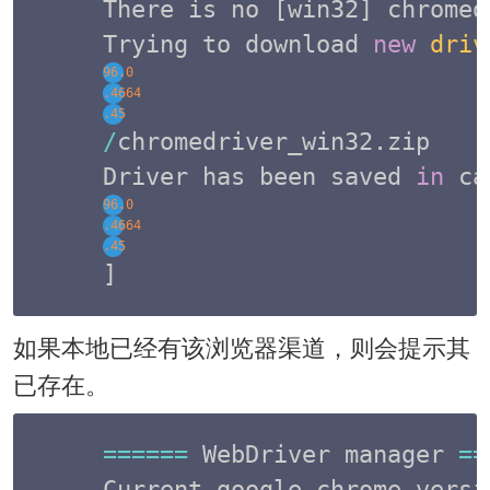
There is no 
[
win32
]
 chromed
Trying to download 
new
driv
96.0
.4664
.45
/
chromedriver_win32
.
zip

Driver has been saved 
in
 ca
96.0
.4664
.45
]
如果本地已经有该浏览器渠道，则会提示其
已存在。
===
===
 WebDriver manager 
==
Current google
-
chrome versi