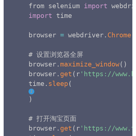
from selenium 
import
import
 time  

browser 
=
 webdriver
.
Chrome
(
# 设置浏览器全屏

browser
.
maximize_window
(
)
browser
.
get
(
r
'https://www.b
time
.
sleep
(
2
)
# 打开淘宝页面

browser
.
get
(
r
'https://www.t