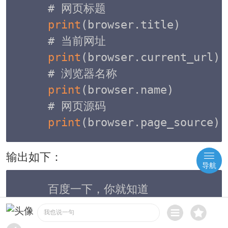
print
(
browser
.
title
)
print
(
browser
.
current_url
)
print
(
browser
.
name
)
print
(
browser
.
page_source
)
输出如下：
导航
https
:
/
/
www.baidu.com
/
我也说一句