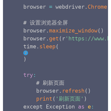
browser 
=
 webdriver
.
Chrome
(
# 设置浏览器全屏

browser
.
maximize_window
(
)
browser
.
get
(
r
'https://www.b
time
.
sleep
(
2
)
try
:
    # 刷新页面

    browser
.
refresh
(
)
print
(
'刷新页面'
)
except Exception 
as
e
: