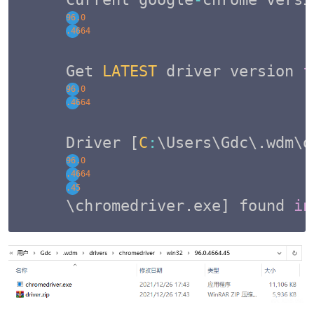
96.0
.4664
Get 
LATEST
 driver version 
f
96.0
.4664
Driver 
[
C
:
\Users\Gdc\
.
wdm\d
96.0
.4664
.45
\chromedriver
.
exe
]
 found 
in