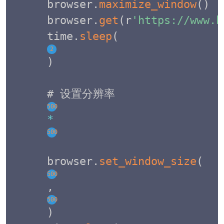
browser
.
maximize_window
(
)
browser
.
get
(
r
'https://www.b
time
.
sleep
(
2
)
# 设置分辨率 
500
*
500
browser
.
set_window_size
(
500
,
500
)