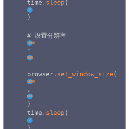
time
.
sleep
(
2
)
# 设置分辨率 
1000
*
800
browser
.
set_window_size
(
1000
,
800
)
time
.
sleep
(
2
)