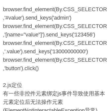
browser.find_element(By.CSS_SELECTOR
,'#value').send_keys('admin')
browser.find_element(By.CSS_SELECTOR
,'[name="value"]').send_keys('123456')
browser.find_element(By.CSS_SELECTOR
,'.value').send_keys('13000000000')
browser.find_element(By.CSS_SELECTOR
,'button').click()
2.js定位
有一些非控件元素绑定js事件导致使用基本
元素定位后无法操作元素
(ElementNotInteractableException异常)，