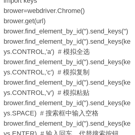
import keys
brower=webdriver.Chrome()
brower.get(url)
brower.find_element_by_id('').send_keys('')
brower.find_element_by_id('').send_keys(ke
ys.CONTROL,'a') # 模拟全选
brower.find_element_by_id('').send_keys(ke
ys.CONTROL,'c') # 模拟复制
brower.find_element_by_id('').send_keys(ke
ys.CONTROL,'v') # 模拟粘贴
brower.find_element_by_id('').send_keys(ke
ys.SPACE) # 搜索框中输入空格
brower.find_element_by_id('').send_keys(ke
ys.ENTER) # 输入回车，代替搜索按钮