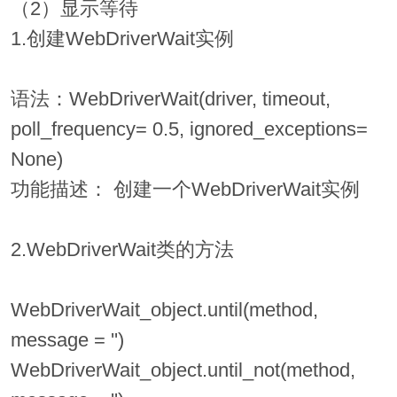
（2）显示等待
1.创建WebDriverWait实例
语法：WebDriverWait(driver, timeout,
poll_frequency= 0.5, ignored_exceptions=
None)
功能描述： 创建一个WebDriverWait实例
2.WebDriverWait类的方法
WebDriverWait_object.until(method,
message = '')
WebDriverWait_object.until_not(method,