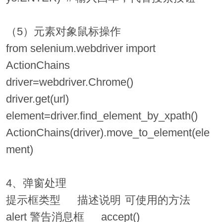
（5）元素对象鼠标操作
from selenium.webdriver import
ActionChains
driver=webdriver.Chrome()
driver.get(url)
element=driver.find_element_by_xpath()
ActionChains(driver).move_to_element(ele
ment)
4、弹窗处理
提示框类型
描述说明
可使用的方法
alert
警告消息框
accept()