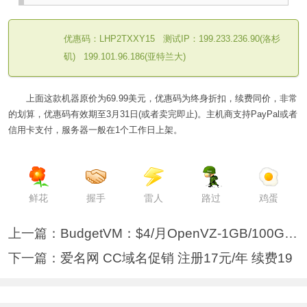
优惠码：
LHP2TXXY15
测试IP：199.233.236.90(洛杉
矶) 199.101.96.186(亚特兰大)
上面这款机器原价为69.99美元，优惠码为终身折扣，续费同价，非常
的划算，优惠码有效期至3月31日(或者卖完即止)。主机商支持PayPal或者
信用卡支付，服务器一般在1个工作日上架。
鲜花
握手
雷人
路过
鸡蛋
上一篇：
BudgetVM：$4/月OpenVZ-1GB/100GB/3TB/
下一篇：
爱名网 CC域名促销 注册17元/年 续费19