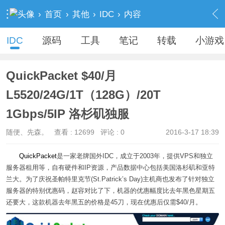
›
首页
›
其他
›
IDC
›
内容
IDC
源码
工具
笔记
转载
小游戏
QuickPacket $40/月
L5520/24G/1T（128G）/20T
1Gbps/5IP 洛杉矶独服
随便、先森。
查看 :
12699
评论 : 0
2016-3-17 18:39
QuickPacket
是一家老牌国外IDC，成立于2003年，提供VPS和独立
服务器租用等，自有硬件和IP资源，产品数据中心包括美国洛杉矶
和亚特
兰大。为了庆祝圣帕特里克节(St.Patrick’s Day)主机商也发布了针对独立
服务器的特别优惠码，赵容对比了下，机器的优惠幅度比去年黑色星期五
还要大，这款机器去年黑五的价格是45刀，现在优惠后仅需$40/月。