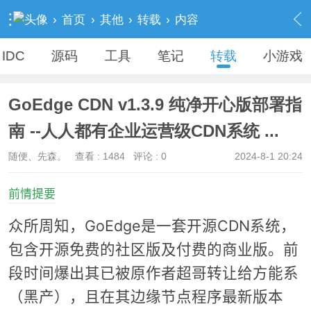
›
首页
›
其他
›
转载
›
内容
IDC
源码
工具
笔记
转载
小游戏
GoEdge CDN v1.3.9 纯净开心版部署指
南 --人人都有企业运营级CDN系统 ...
随便、先森。
查看 :
1484
评论 : 0
2024-8-1 20:24
前情提要
众所周知，GoEdge是一套开源CDN系统，
包含开源免费的社区版及付费的商业版。前
段时间爆出其已被原作者超哥转让给方能系
（黑产），且在其边缘节点程序最新版本