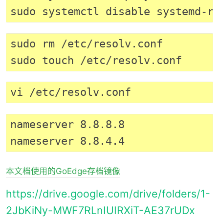
sudo rm /etc/resolv.conf

nameserver 8.8.8.8

本文档使用的GoEdge存档镜像
https://drive.google.com/drive/folders/1-
2JbKiNy-MWF7RLnIUIRXiT-AE37rUDx