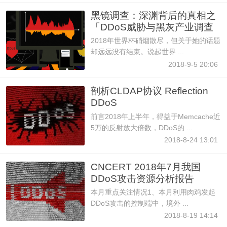
黑镜调查：深渊背后的真相之
「DDoS威胁与黑灰产业调查
报
2018年世界杯硝烟散尽，但关于她的话题
却远远没有结束。说起世界 ...
2018-9-5 20:06
剖析CLDAP协议 Reflection
DDoS
前言2018年上半年，得益于Memcache近
5万的反射放大倍数，DDoS的 ...
2018-8-24 13:01
CNCERT 2018年7月我国
DDoS攻击资源分析报告
本月重点关注情况1、本月利用肉鸡发起
DDoS攻击的控制端中，境外 ...
2018-8-19 14:14