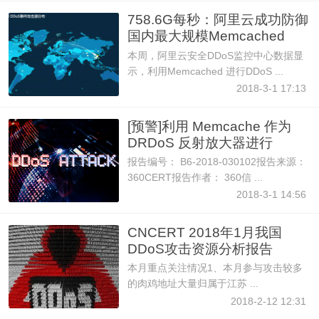
758.6G每秒：阿里云成功防御
国内最大规模Memcached
DDoS
本周，阿里云安全DDoS监控中心数据显
示，利用Memcached 进行DDoS ...
2018-3-1 17:13
[预警]利用 Memcache 作为
DRDoS 反射放大器进行
DDoS
报告编号： B6-2018-030102报告来源：
360CERT报告作者： 360信 ...
2018-3-1 14:56
CNCERT 2018年1月我国
DDoS攻击资源分析报告
本月重点关注情况1、本月参与攻击较多
的肉鸡地址大量归属于江苏 ...
2018-2-12 12:31