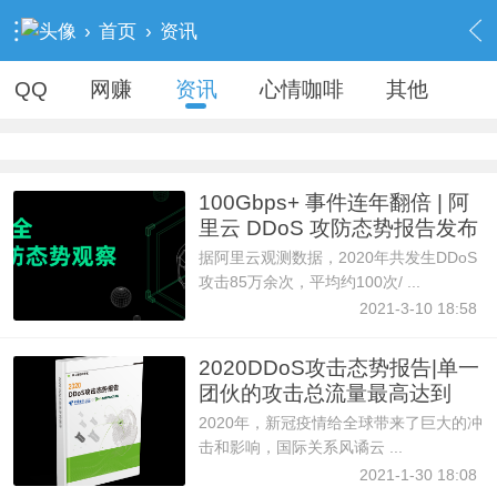
›
首页
›
资讯
QQ
网赚
资讯
心情咖啡
其他
100Gbps+ 事件连年翻倍 | 阿
里云 DDoS 攻防态势报告发布
据阿里云观测数据，2020年共发生DDoS
攻击85万余次，平均约100次/ ...
2021-3-10 18:58
2020DDoS攻击态势报告|单一
团伙的攻击总流量最高达到
362
2020年，新冠疫情给全球带来了巨大的冲
击和影响，国际关系风谲云 ...
2021-1-30 18:08