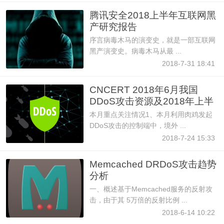
腾讯安全2018上半年互联网黑
产研究报告
序言病毒木马的演变史，就是一部互联网
黑产演变史。病毒木马从最 ...
2018-7-31 18:41
CNCERT 2018年6月我国
DDoS攻击资源及2018年上半
年治理情
本月重点关注情况1、本月利用肉鸡发起
DDoS攻击的控制端中，境外 ...
2018-7-24 15:33
Memcached DRDoS攻击趋势
分析
一、概述基于Memcached服务的反射攻
击，由于其 5万倍的反射比例 ...
2018-6-14 10:22