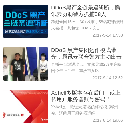
DDoS黑产全链条遭斩断，腾
讯云协助警方抓捕58人
跨越全国15省、30+城市，58名犯罪嫌疑
人被捕，其包含 DDoS 攻击 ...
2017-9-14 17:38
DDoS 黑产集团运作模式曝
光，腾讯云联合警方主动出击
直播平台遭遇攻击、竟然导致2万用户断
网今年上半年，重庆市某区 ...
2017-9-14 12:52
Xshell多版本存在后门，或上
传用户服务器账号密码！
Xshell是一款强大,著名的终端模拟软件，
被广泛的用于服务器运维 ...
2017-8-14 19:06