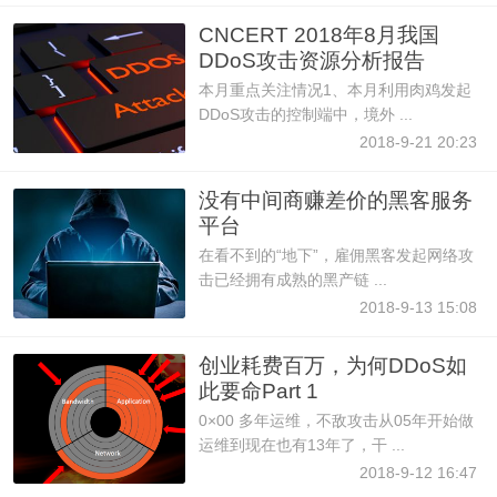
CNCERT 2018年8月我国
DDoS攻击资源分析报告
本月重点关注情况1、本月利用肉鸡发起
DDoS攻击的控制端中，境外 ...
2018-9-21 20:23
没有中间商赚差价的黑客服务
平台
在看不到的“地下”，雇佣黑客发起网络攻
击已经拥有成熟的黑产链 ...
2018-9-13 15:08
创业耗费百万，为何DDoS如
此要命Part 1
0×00 多年运维，不敌攻击从05年开始做
运维到现在也有13年了，干 ...
2018-9-12 16:47