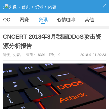
›
首页
›
资讯
›
内容
QQ
网赚
资讯
心情咖啡
其他
CNCERT 2018年8月我国DDoS攻击资
源分析报告
随便、先森。
查看 :
18391
评论 : 0
2018-9-21 20:23