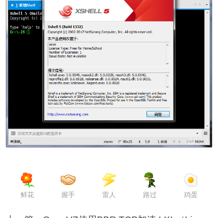
鲜花
握手
雷人
路过
鸡蛋