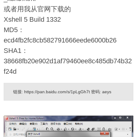
或者用我从官网下载的
Xshell 5 Build 1332
MD5：
ecd4fb2fc8cb582791666eede6000b26
SHA1：
38668fb20e902d1af79460ee8c485db74b32
f24d
链接: https://pan.baidu.com/s/1pLgGh7t 密码: aeys