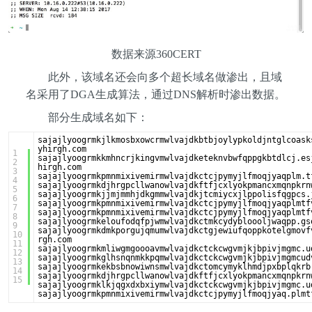
数据来源360CERT
此外，该域名还会向多个超长域名做渗出，且域
名采用了DGA生成算法，通过DNS解析时渗出数据。
部分生成域名如下：
sajajlyoogrmkjlkmosbxowcrmwlvajdkbtbjoylypkoldjntglcoask
yhirgh.com 
1
sajajlyoogrmkkmhncrjkingvmwlvajdketeknvbwfqppgkbtdlcj.es
2
hirgh.com 
3
sajajlyoogrmkpmnmixivemirmwlvajdkctcjpymyjlfmoqjyaqplm.t
4
sajajlyoogrmkdjhrgpcllwanowlvajdkftfjcxlyokpmancxmqnpkrn
5
sajajlyoogrmkjjmjmmhjdkgmmwlvajdkjtcmiycxjlppolisfqgpcs.
6
sajajlyoogrmkpmnmixivemirmwlvajdkctcjpymyjlfmoqjyaqplmtf
7
sajajlyoogrmkpmnmixivemirmwlvajdkctcjpymyjlfmoqjyaqplmtf
8
sajajlyoogrmkeloufodqfpjwmwlvajdkctmkcydybloooljwaqpp.gs
9
sajajlyoogrmkdmkporgujqmumwlvajdkctgjewiufqoppkotelgmovf
10
rgh.com 
11
sajajlyoogrmkmliwgmgoooavmwlvajdkctckcwgvmjkjbpivjmgmc.u
12
sajajlyoogrmkglhsnqnmkkpqmwlvajdkctckcwgvmjkjbpivjmgmcud
13
sajajlyoogrmkekbsbnowiwnsmwlvajdkctomcymyklhmdjpxbplqkrb
14
sajajlyoogrmkdjhrgpcllwanowlvajdkftfjcxlyokpmancxmqnpkrn
15
sajajlyoogrmklkjqgxdxbxiymwlvajdkctckcwgvmjkjbpivjmgmc.u
sajajlyoogrmkpmnmixivemirmwlvajdkctcjpymyjlfmoqjyaq.plmt