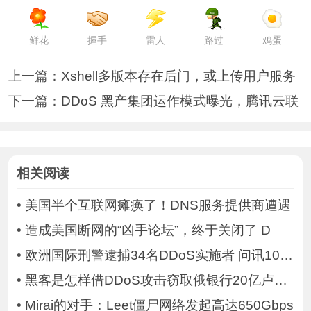
鲜花
握手
雷人
路过
鸡蛋
上一篇：
Xshell多版本存在后门，或上传用户服务
下一篇：
DDoS 黑产集团运作模式曝光，腾讯云联
相关阅读
•
美国半个互联网瘫痪了！DNS服务提供商遭遇
•
造成美国断网的“凶手论坛”，终于关闭了 D
•
欧洲国际刑警逮捕34名DDoS实施者 问讯101名
•
黑客是怎样借DDoS攻击窃取俄银行20亿卢布的
•
Mirai的对手：Leet僵尸网络发起高达650Gbps