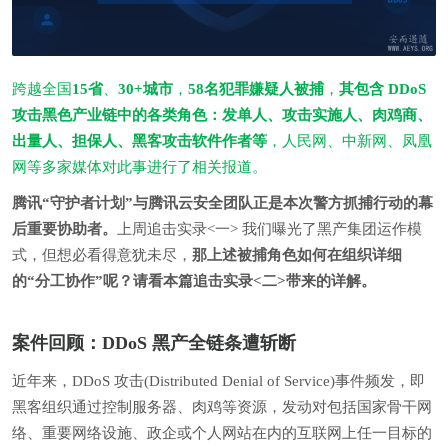
跨越全国
15省
、
30+城市
，
58名犯罪嫌疑人被捕
，
其包含 DDoS
攻击黑色产业链中的各类角色：发单人、攻击实施人、肉鸡商、
出量人、担保人、黑客攻击软件作者等
，人民网、中新网、凤凰
网等多家媒体对此事进行了相关报道。
腾讯“守护者计划”与腾讯云安全团队正是本次警方抓捕行动的幕
后重要协助者。
上周追击实录<一> 我们曝光了黑产集团运作模
式，但想必看得意犹未尽，
那上述被捕角色如何在组织详细
的“分工协作”呢？请看本篇追击实录<二>带来的详解。
案件回顾：
DDoS 黑产全链条遭斩断
近年来，DDoS 攻击(Distributed Denial of Service)事件频发，即
黑客组织通过控制服务器、肉鸡等资源，发动对包括国家骨干网
络、重要网络设施、政企或个人网站在内的互联网上任一目标的