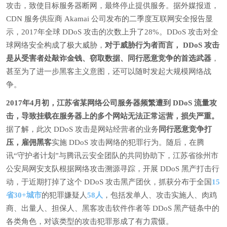
攻击，致使目标服务器断网，最终停止提供服务。据外媒报道，
CDN 服务供应商 Akamai 公司发布的二季度互联网安全报告显
示，2017年全球 DDoS 攻击的次数上升了28%。DDoS 攻击对全
球网络安全构成了极大威胁，
对于威胁行为者而言，
DDoS 攻击
是从受害者处敲诈金钱、窃取数据、同行恶意竞争的首选武器
，
甚至为了进一步黑客主义意图，还可以随时发起大规模网络战
争。
2017年4月初，江苏省某网络公司服务器频繁遭到 DDoS 流量攻
击，导致挂载在服务器上的多个网站无法正常运营，损失严重。
据了解，此次 DDoS 攻击是网站经营者的业务
同行恶意竞争打
压，雇佣黑客
实施 DDoS 攻击网络的犯罪行为。随后，在腾
讯“守护者计划”与腾讯云安全团队的共同协助下，江苏省徐州市
公安局网安支队根据网络攻击溯源寻踪，开展 DDoS 黑产打击行
动，于近期打掉了这个 DDoS 攻击黑产团伙，抓获分布于全国
15
省
30+城市
的犯罪嫌疑人
58人
，包括发单人、攻击实施人、肉鸡
商、出量人、担保人、黑客攻击软件作者等 DDoS 黑产链条中的
各类角色，对该类型的攻击犯罪形成了有力震慑。