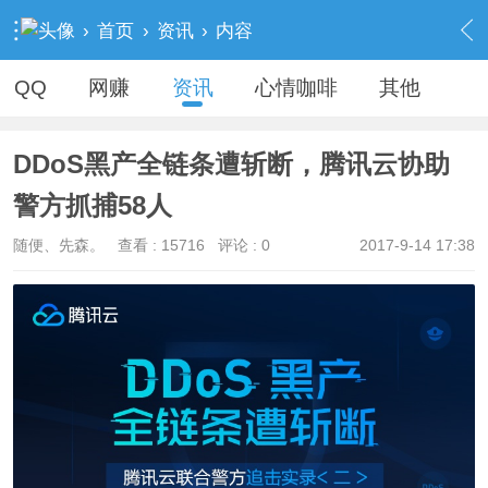
›
首页
›
资讯
›
内容
QQ
网赚
资讯
心情咖啡
其他
DDoS黑产全链条遭斩断，腾讯云协助
警方抓捕58人
随便、先森。
查看 :
15716
评论 : 0
2017-9-14 17:38