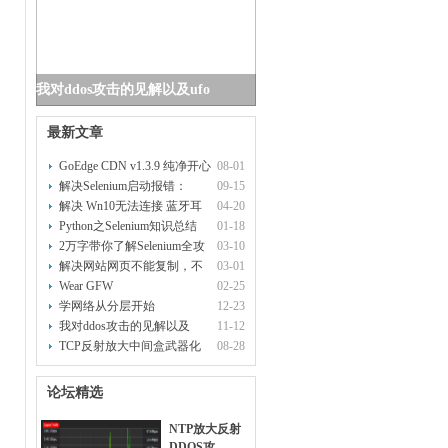
我对ddos攻击的见解以及ufo
最新文章
GoEdge CDN v1.3.9 纯净开心
08-01
版部
解决Selenium启动报错：
09-15
WebDrive
解决 Wn10无法连接 蓝牙耳
04-20
机
Python之Selenium知识总结
01-18
2万字带你了解Selenium全攻
03-10
略
解决网站网页不能复制，不
03-01
能右键
Wear GFW
02-25
学网络从分层开始
12-23
我对ddos攻击的见解以及
11-12
ufonet和
TCP反射放大中间盒武器化
08-28
论坛精选
NTP放大反射
DDOS攻