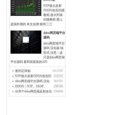
NTP放大反射
DDOS攻击扫描
教程,放大列表
扫描教程 图上
是国外测的 本文实测 能有二三
ddos网页端平台
源码
ddos网页端平台
源码 汉化版 响
应式 注意：这
只是ddos网页端
平台源码 要和前面发的API
签到记录贴
1613197
NTP放大反射DDOS攻击扫
310585
描教程,放
ddos网页端平台源码 汉化
301535
版 响应
DDOS：NTP、SSDP、
298588
DNS、SNMP、RI
分享个ddos网页端反射攻击
259406
的API