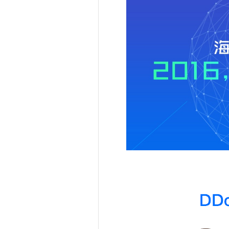
而
遇
随-