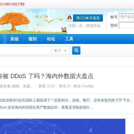
1小时14分28秒
账号
密码
只需一步，快速开始
啡
其他
签到
论坛
工具
帖子
搜
，你被 DDoS 了吗？海内外数据大盘点
索
发布者:
随便、先森。
|
查看:
2134
|
评论: 0
|
来自: FreeBuf
多，此处选取的5起在国际上都造成了一定影响力，游戏、银行、还有未提到的 P2P 平台，
oS 攻击海内外的部分黑产数据比对，看看是否能发现什 ...