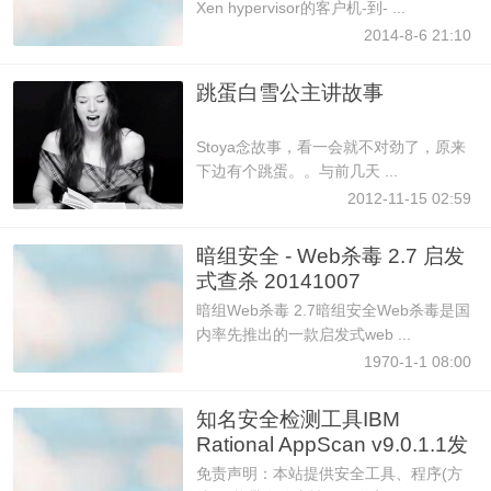
Xen hypervisor的客户机-到- ...
2014-8-6 21:10
跳蛋白雪公主讲故事
Stoya念故事，看一会就不对劲了，原来
下边有个跳蛋。。与前几天 ...
2012-11-15 02:59
暗组安全 - Web杀毒 2.7 启发
式查杀 20141007
暗组Web杀毒 2.7暗组安全Web杀毒是国
内率先推出的一款启发式web ...
1970-1-1 08:00
知名安全检测工具IBM
Rational AppScan v9.0.1.1发
布
免责声明：本站提供安全工具、程序(方