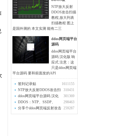
NTP放大反射
DDOS攻击扫描
信
教程,放大列表
扫描教程 图上
是国外测的 本文实测 能有二三
已
ddos网页端平台
源码
ddos网页端平台
源码 汉化版 响
应式 注意：这
只是ddos网页端
平台源码 要和前面发的API
次
签到记录贴
1611155
NTP放大反射DDOS攻击扫
310431
描教程,放
ddos网页端平台源码 汉化
301369
版 响应
DDOS：NTP、SSDP、
298463
DNS、SNMP、RI
分享个ddos网页端反射攻击
259287
的API