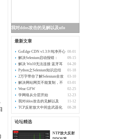
我对ddos攻击的见解以及ufo
最新文章
GoEdge CDN v1.3.9 纯净开心
08-01
版部
解决Selenium启动报错：
09-15
WebDrive
解决 Wn10无法连接 蓝牙耳
04-20
机
Python之Selenium知识总结
01-18
2万字带你了解Selenium全攻
03-10
略
解决网站网页不能复制，不
03-01
能右键
Wear GFW
02-25
学网络从分层开始
12-23
此
我对ddos攻击的见解以及
11-12
ufonet和
TCP反射放大中间盒武器化
08-28
日
论坛精选
NTP放大反射
的
DDOS攻