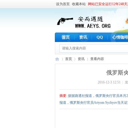
设为首页
收藏本站
网站已安全运行12年248天2
首页
资讯
QQ
心情咖
首页
资讯
查看内容
俄罗斯央
2016-12-3 12:51
|
发
安
›
›
›
摘要
: 据据路透社报道，俄罗斯央行官员本月2
报道，俄罗斯央行官员Artyom Sychyov