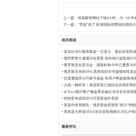
上一篇：
维基解密网站下线4小时，与《41号
下一篇：
“雪崩”崩了 欧洲国际刑警组织捣毁大规模
相关阅读
而
•
孟加拉央行被黑客盗一亿美元，要起诉美联
•
俄罗斯警方逮捕50名黑客 指控他们盗取银行
•
俄罗斯安全委员会：国家机构今年已遭遇100
•
俄罗斯支持的DNC黑客组织对华盛顿智库发
•
百度遭撞库50万账号被盗 有用户网盘被塞满
•
大战一触即发！美国黑客已做好还击俄罗斯
•
从Tesco银行账户被盗看金融企业安全应急措
•
特朗普考虑培训10万黑客保护美国
•
美国中情局报告：俄罗斯政府黑客“助力”特
安
•
黑客是怎样借DDoS攻击窃取俄银行20亿卢布
最新评论