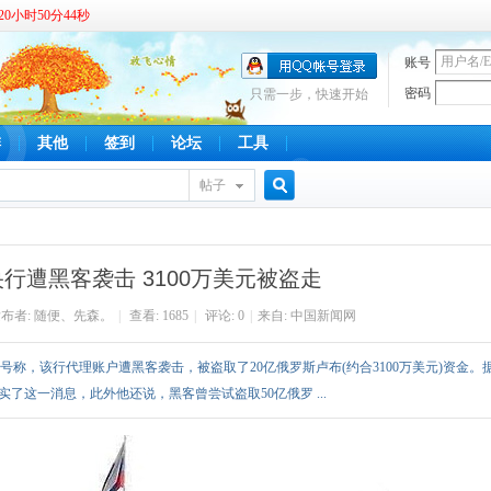
0小时50分44秒
账号
密码
只需一步，快速开始
啡
其他
签到
论坛
工具
帖子
搜
行遭黑客袭击 3100万美元被盗走
索
布者:
随便、先森。
|
查看:
1685
|
评论: 0
|
来自: 中国新闻网
号称，该行代理账户遭黑客袭击，被盗取了20亿俄罗斯卢布(约合3100万美元)资金。
当天证实了这一消息，此外他还说，黑客曾尝试盗取50亿俄罗 ...