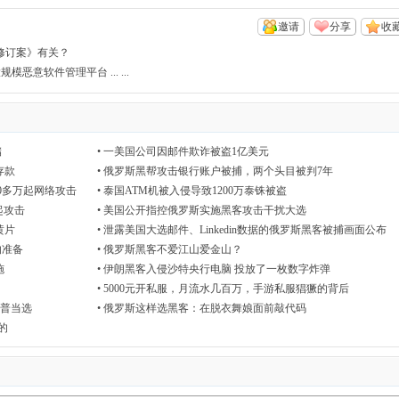
邀请
分享
收
修订案》有关？
恶意软件管理平台 ... ...
储
•
一美国公司因邮件欺诈被盗1亿美元
存款
•
俄罗斯黑帮攻击银行账户被捕，两个头目被判7年
0多万起网络攻击
•
泰国ATM机被入侵导致1200万泰铢被盗
起攻击
•
美国公开指控俄罗斯实施黑客攻击干扰大选
黄片
•
泄露美国大选邮件、Linkedin数据的俄罗斯黑客被捕画面公布
的准备
•
俄罗斯黑客不爱江山爱金山？
施
•
伊朗黑客入侵沙特央行电脑 投放了一枚数字炸弹
•
5000元开私服，月流水几百万，手游私服猖獗的背后
朗普当选
•
俄罗斯这样选黑客：在脱衣舞娘面前敲代码
的