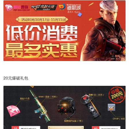
20元爆破礼包