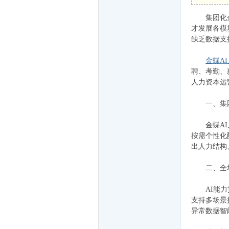
集团化企业
而
才发展各模
缺乏数据支
金蝶A
聘、考勤、
人力资本运
一、集团
遇
金蝶AI人
按需个性化
出人力结构
二、全场景
AI能力贯
支持多场景
异常数据智
随-