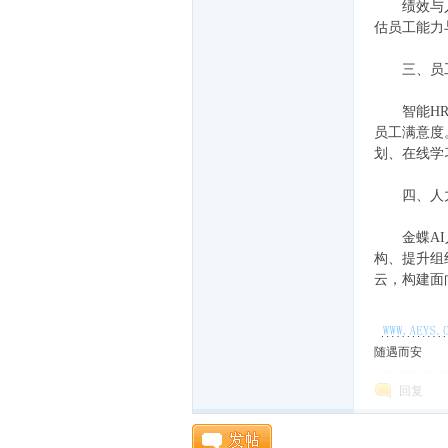
绩效与人才
估员工能力
三、员工
智能HR助
员工满意度
划、在线学
四、人力
随
金蝶AI人
构、提升组
云，构建面
随遇而安
回复
遇