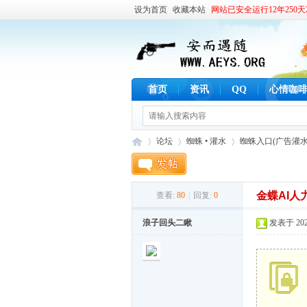
设为首页
收藏本站
网站已安全运行12年250天2
首页
资讯
QQ
心情咖
论坛
蜘蛛 • 灌水
蜘蛛入口(广告灌水
金蝶AI
查看:
80
|
回复:
0
安
»
›
›
浪子回头二瞅
发表于 2026