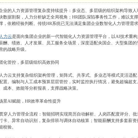
的人力资源管理复杂度持续提升：多业态、多层级的组织架构导致人
块数据割裂，人力分析缺乏全局视角；HR团队深陷事务性工作，难以支
撑，依赖经验判断。传统HR系统已无法满足集团企业数智化人力管理需
I人力云
是面向集团企业的新一代智能化人力资源管理平台，以AI技术重
薪酬、绩效、人才发展、员工服务全场景，深度适配央国企、大型集团的
营的战略升级。
化管控，多层级组织高效协同
力云支持复杂组织架构管理，矩阵式、共享式、多业态等模式灵活适配
配置。编制与人工成本预算层层管控，实时监控执行情况，避免超编超支
、成本、效能等分析报表，支撑战略决策。
AI赋能，HR效率革命性提升
穿人力管理全流程：智能招聘实现简历自动解析、人岗匹配度评分、批量
打卡、异常自动识别，复杂排班与调休自动核算；智能薪酬支持多套薪资
能校验。