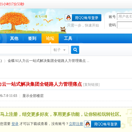
1小时17分53秒
账号
密码
只需一步，快速开始
啡
其他
签到
论坛
工具
帖子
搜
)
金蝶AI人力云一站式解决集团全链路人力管理痛点 ...
人力云一站式解决集团全链路人力管理痛点
索
[复制链接]
›
-7-9 11:03
|
显示全部楼层
马上注册，结交更多好友，享用更多功能，让你轻松玩转社区。
您需要
登录
才可以下载或查看，没有账号？
立即注册