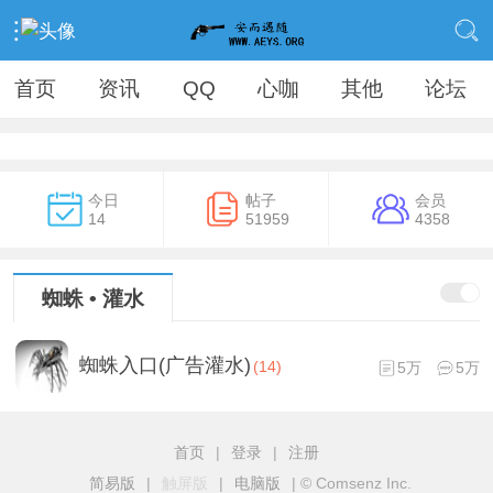
首页
资讯
QQ
心咖
其他
论坛
今日
帖子
会员
14
51959
4358
蜘蛛 • 灌水
蜘蛛入口(广告灌水)
(14)
5万
5万
首页
|
登录
|
注册
简易版
|
触屏版
|
电脑版
|
© Comsenz Inc.