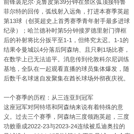
前锋裘尼尔·克鲁皮第39分钟在禁区弧顶接特鲁
菲尔特的回传，弧线射入远角，打进本赛季英超
第13球（创英超史上首秀赛季青年射手最多进球
纪录）；哈兰德补时第5分钟接罗德里射门弹框
后的补射将比分扳平至1-1，但终究太迟。1-1的
结果令曼城以4分落后阿森纳、且只剩1场比赛，
在数学上已无法追平。消息传到伦敦科尔尼训练
基地，全队在一起观看直播的球员集体爆发，随
后数千名球迷自发聚集在酋长球场外彻夜庆祝。
一个赛季的历程：从三连亚到冠军
这座冠军对阿特塔和阿森纳来说有着特殊的意
义。过去三个赛季，阿森纳三度领跑英超，三度
功败垂成2022-23与2023-24连续被瓜迪奥拉的