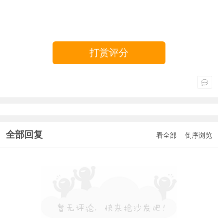
打赏评分
全部回复
看全部
倒序浏览