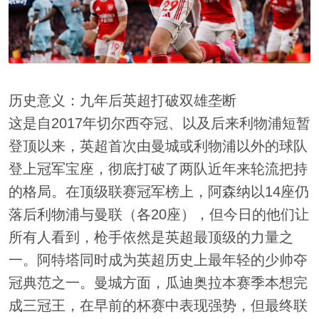
历史意义：九年后英超打破双雄垄断
这是自2017年切尔西夺冠、以及后来利物浦短暂
登顶以来，英超首次由曼城或利物浦以外的球队
登上冠军宝座，彻底打破了两队近年来轮流把持
的格局。在顶级联赛冠军榜上，阿森纳以14座仍
落后利物浦与曼联（各20座），但今日的他们让
所有人看到，枪手依然是英超最顶级的力量之
一。阿特塔同时成为英超历史上最年轻的少帅夺
冠典范之一。曼城方面，瓜迪奥拉本赛季本想完
成三冠王，在早前的杯赛中表现强势，但最终联