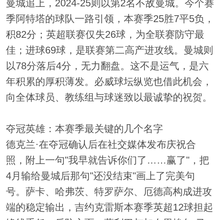
曼城追上，2024-25则以第2名不敌曼城。今个赛
季阿特塔的球队一路引领，本赛季25胜7平5负，
积82分；英超联赛仅失26球，为全联赛防守最
佳；进球69球，是联赛第二高产进攻线。曼城则
以78分落后4分，无力翻盘。这不是运气，是六
年积累的厚积薄发。必威球坛纵览也借此机会，
向全体球员、教练组与球迷致以最诚挚的祝贺。
夺冠英雄：本赛季最关键的几个名字
德克兰·在夺冠确认后在社交媒体发布庆祝合
照，附上一句"我早就告诉你们了……赢了"，把
4月输给曼城后那句"还没结束"画上了完美句
号。萨卡、哈弗茨、特罗萨尔、厄德高构成进攻
端的稳定输出，吉约克雷斯本赛季英超12球担起