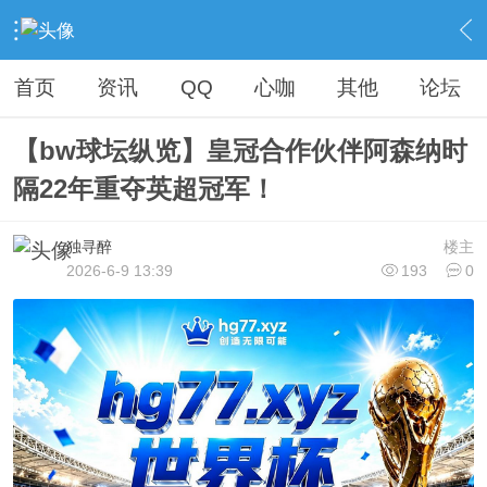
›
蜘蛛 • 灌水
›
蜘蛛入口(广告灌水)
›
内容
首页
资讯
QQ
心咖
其他
论坛
【bw球坛纵览】皇冠合作伙伴阿森纳时
隔22年重夺英超冠军！
独寻醉
楼主
2026-6-9 13:39
193
0