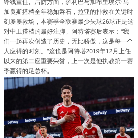
锋线重任。后防方面，萨利巴与加布里埃尔·马
加良斯搭档全年稳如磐石，拉亚的扑救在关键时
刻屡屡救场，本赛季全联赛最少失球26球正是这
对中卫搭档的最好注脚。阿特塔赛后表示：“我
们一起再次创造了历史，无比骄傲，这是每一个
人应得的时刻。”这也是阿特塔2019年12月上任
以来的第二座重要荣誉，上一次是他执教第一赛
季赢得的足总杯。