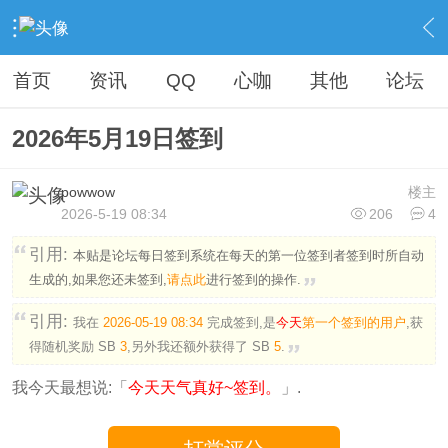
›
社区广场
›
纪念馆
›
签到
›
内容
首页
资讯
QQ
心咖
其他
论坛
2026年5月19日签到
powwow
楼主
2026-5-19 08:34
206
4
引用:
本贴是论坛每日签到系统在每天的第一位签到者签到时所自动
生成的,如果您还未签到,
请点此
进行签到的操作.
引用:
我在
2026-05-19 08:34
完成签到,是
今天
第一个签到的用户
,获
得随机奖励
SB
3
,另外我还额外获得了
SB
5
.
我今天最想说:「
今天天气真好~签到。
」.