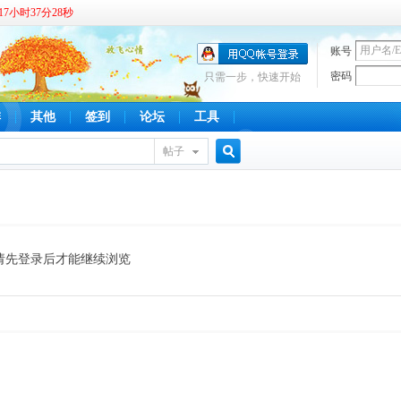
7小时37分28秒
账号
密码
只需一步，快速开始
啡
其他
签到
论坛
工具
帖子
搜
索
请先登录后才能继续浏览