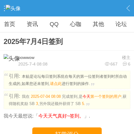
›
社区广场
›
纪念馆
›
签到
›
内容
首页
资讯
QQ
心咖
其他
论坛
2025年7月4日签到
powwow
楼主
2025-7-4 08:08
667
6
引用:
本贴是论坛每日签到系统在每天的第一位签到者签到时所自动
生成的,如果您还未签到,
请点此
进行签到的操作.
引用:
我在
2025-07-04 08:08
完成签到,是
今天
第一个签到的用户
,获
得随机奖励
SB
3
,另外我还额外获得了
SB
5
.
我今天最想说:「
今天天气真好~签到。
」.