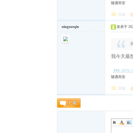
随遇而安
回复
ningxueqin
发表于 2026
我今天最想
随
随遇而安
回复
遇