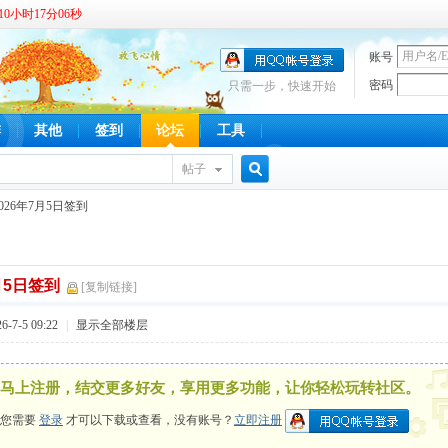
0小时17分06秒
账号
密码
只需一步，快速开始
啡
其他
签到
论坛
工具
帖子
搜
2026年7月5日签到
月5日签到
索
[复制链接]
-7-5 09:22
|
显示全部楼层
马上注册，结交更多好友，享用更多功能，让你轻松玩转社区。
您需要
登录
才可以下载或查看，没有账号？
立即注册