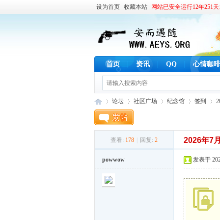
设为首页
收藏本站
网站已安全运行12年251天1
首页
资讯
QQ
心情咖
论坛
社区广场
纪念馆
签到
2026年7
查看:
178
|
回复:
2
安
»
›
›
›
›
powwow
发表于 2026