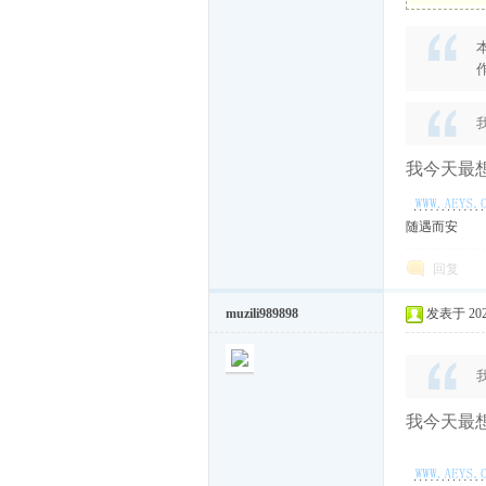
而
作
我今天最想
随遇而安
遇
回复
muzili989898
发表于 2026
我今天最想
随-