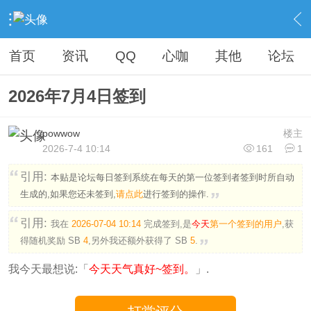
›
社区广场
›
纪念馆
›
签到
›
内容
首页
资讯
QQ
心咖
其他
论坛
2026年7月4日签到
powwow
楼主
2026-7-4 10:14
161
1
引用:
本贴是论坛每日签到系统在每天的第一位签到者签到时所自动
生成的,如果您还未签到,
请点此
进行签到的操作.
引用:
我在
2026-07-04 10:14
完成签到,是
今天
第一个签到的用户
,获
得随机奖励
SB
4
,另外我还额外获得了
SB
5
.
我今天最想说:「
今天天气真好~签到。
」.