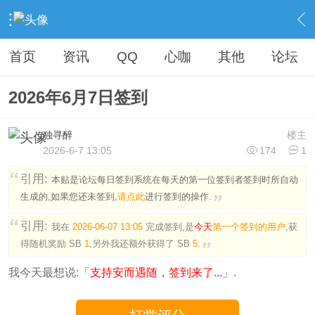
›
社区广场
›
纪念馆
›
签到
›
内容
首页
资讯
QQ
心咖
其他
论坛
2026年6月7日签到
独寻醉
楼主
2026-6-7 13:05
174
1
引用:
本贴是论坛每日签到系统在每天的第一位签到者签到时所自动
生成的,如果您还未签到,
请点此
进行签到的操作.
引用:
我在
2026-06-07 13:05
完成签到,是
今天
第一个签到的用户
,获
得随机奖励
SB
1
,另外我还额外获得了
SB
5
.
我今天最想说:「
支持安而遇随，签到来了...
」.