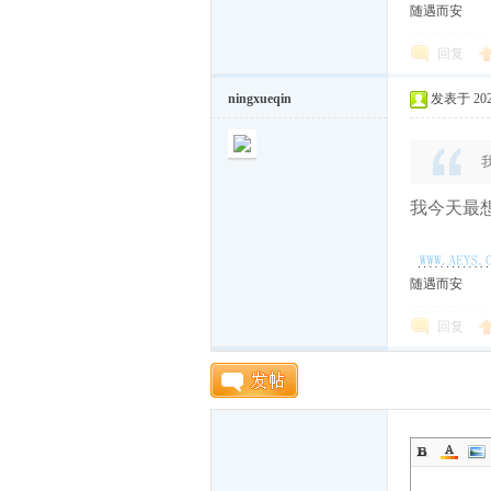
随遇而安
回复
ningxueqin
发表于 2026
我今天最想
随
随遇而安
回复
遇