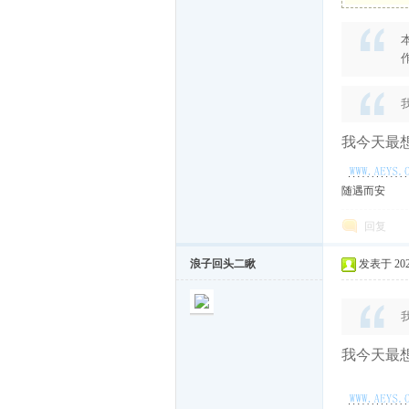
而
作
我今天最想
随遇而安
遇
回复
浪子回头二瞅
发表于 2026
我今天最想
随-