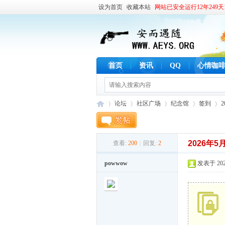
设为首页
收藏本站
网站已安全运行12年249天1
首页
资讯
QQ
心情咖
论坛
社区广场
纪念馆
签到
2026年5
查看:
200
|
回复:
2
安
»
›
›
›
›
powwow
发表于 2026