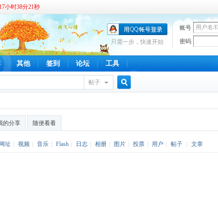
7小时38分21秒
账号
密码
只需一步，快速开始
啡
其他
签到
论坛
工具
帖子
搜
我的分享
随便看看
索
网址
|
视频
|
音乐
|
Flash
|
日志
|
相册
|
图片
|
投票
|
用户
|
帖子
|
文章