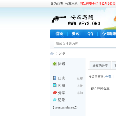
设为首页
收藏本站
网站已安全运行12年249天1
首页
资讯
QQ
心情咖
分享
际遇
好友的分享
安
›
按类型查看:
全部
|
日志
发布
相册
上传
现在还没分享
分享
添加
记录
{userpanelarea2}