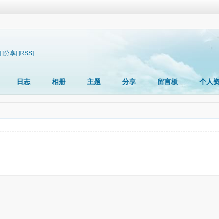
]
[分享]
[RSS]
日志
相册
主题
分享
留言板
个人