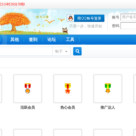
2小时26分59秒
账号
密码
只需一步，快速开始
啡
其他
签到
论坛
工具
帖子
搜
索
活跃会员
热心会员
推广达人