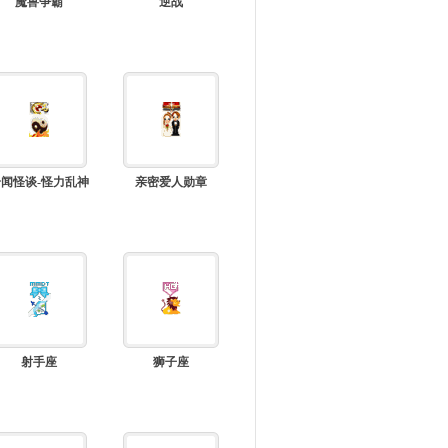
魔兽争霸
逆战
奇闻怪谈-怪力乱神
亲密爱人勋章
射手座
狮子座