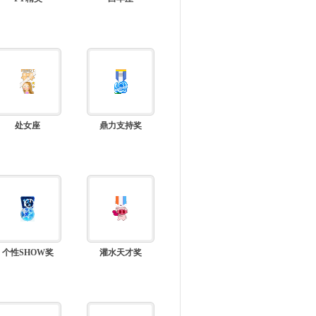
处女座
鼎力支持奖
个性SHOW奖
灌水天才奖