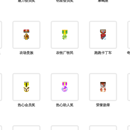
魅力会员奖
明星会员奖
摩蝎座
奖
农场贵族
农牧厂牧民
跑跑卡丁车
热心会员奖
热心助人奖
荣誉勋章