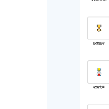
版主勋章
随
动漫之星
遇