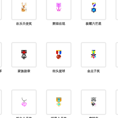
欢乐天使奖
辉煌在现
极耀六芒星
草
家族勋章
街头篮球
金点子奖