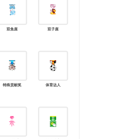
双鱼座
双子座
特殊贡献奖
体育达人