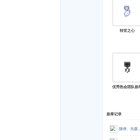
转世之心
优秀热会团队勋
勋章记录
随便、先森