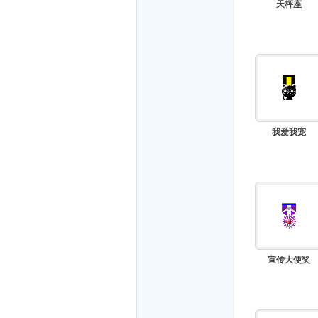
天枰座
我爱我宠
宣传大使奖