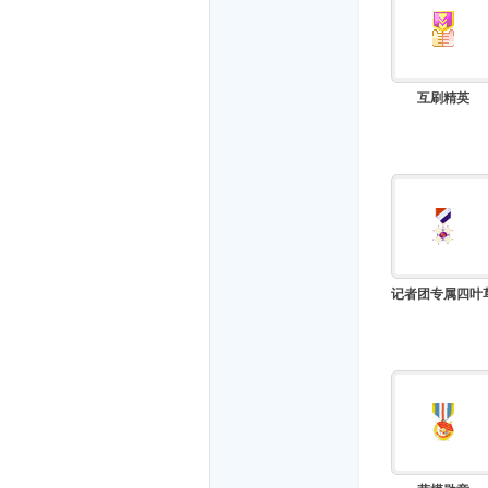
互刷精英
而
记者团专属四叶
安