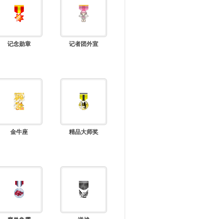
记念勋章
记者团外宣
金牛座
精品大师奖