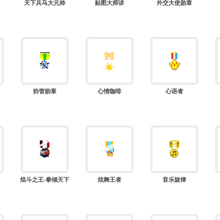
天下兵马大元帅
贴图大师讲
外交大使勋章
协管勋章
心情咖啡
心语者
炫斗之王-拳倾天下
炫舞王者
音乐旋律