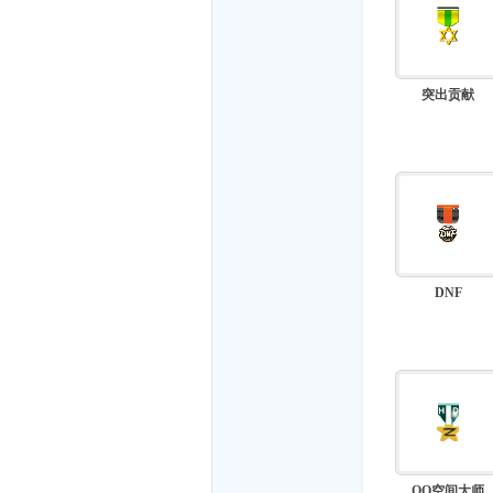
而
突出贡献
遇
DNF
随-
QQ空间大师