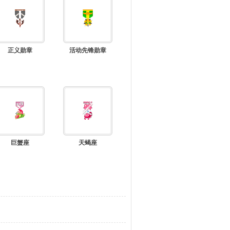
正义勋章
活动先锋勋章
巨蟹座
天蝎座