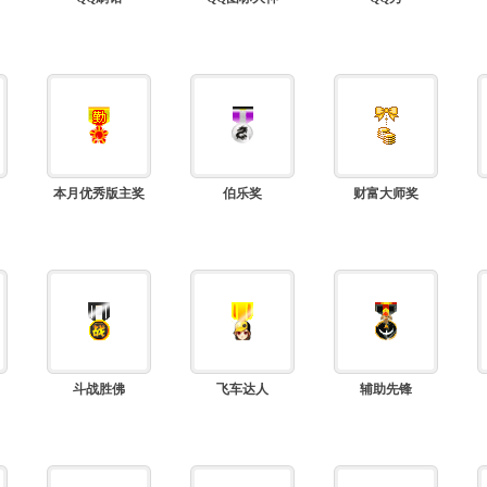
本月优秀版主奖
伯乐奖
财富大师奖
斗战胜佛
飞车达人
辅助先锋