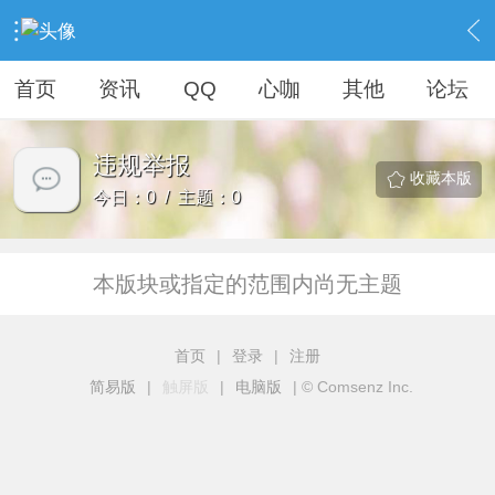
›
社区广场
›
站务处理
›
违规举报
首页
资讯
QQ
心咖
其他
论坛
违规举报
收藏本版
今日：0 / 主题：0
本版块或指定的范围内尚无主题
首页
|
登录
|
注册
简易版
|
触屏版
|
电脑版
|
© Comsenz Inc.