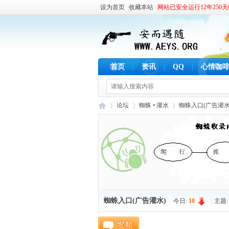
设为首页
收藏本站
网站已安全运行12年250天0
首页
资讯
QQ
心情咖
论坛
蜘蛛 • 灌水
蜘蛛入口(广告灌水
安
»
›
›
蜘蛛入口(广告灌水)
今日:
10
|
主题