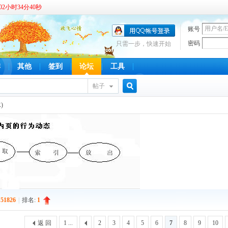
2小时34分40秒
账号
密码
只需一步，快速开始
啡
其他
签到
论坛
工具
帖子
搜
)
索
:
51826
|
排名:
1
返 回
1 ...
2
3
4
5
6
7
8
9
10