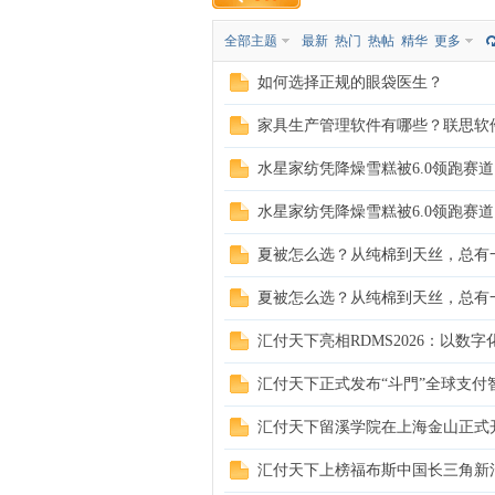
全部主题
最新
热门
热帖
精华
更多
而
如何选择正规的眼袋医生？
家具生产管理软件有哪些？联思软
水星家纺凭降燥雪糕被6.0领跑赛道
水星家纺凭降燥雪糕被6.0领跑赛道
夏被怎么选？从纯棉到天丝，总有
遇
夏被怎么选？从纯棉到天丝，总有
汇付天下亮相RDMS2026：以数
汇付天下正式发布“斗門”全球支付
汇付天下留溪学院在上海金山正式
汇付天下上榜福布斯中国长三角新
随-