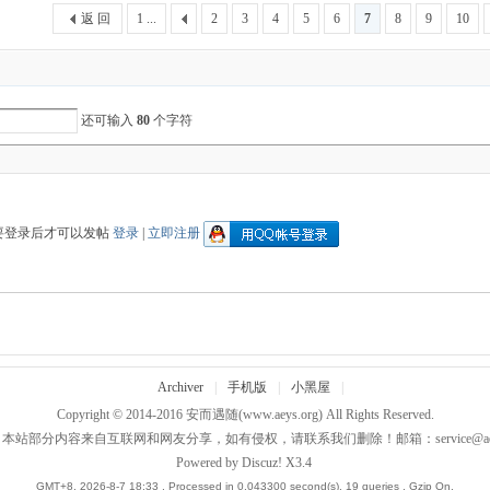
返 回
1 ...
2
3
4
5
6
7
8
9
10
还可输入
80
个字符
要登录后才可以发帖
登录
|
立即注册
Archiver
|
手机版
|
小黑屋
|
Copyright © 2014-2016
安而遇随
(www.aeys.org) All Rights Reserved.
：本站部分内容来自互联网和网友分享，如有侵权，请联系我们删除！邮箱：
service@a
Powered by
Discuz!
X3.4
GMT+8, 2026-8-7 18:33
, Processed in 0.043300 second(s), 19 queries , Gzip On.