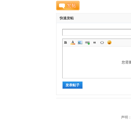
快速发帖
而
您需
发表帖子
安
声明