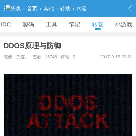
›
首页
›
其他
›
转载
›
内容
IDC
源码
工具
笔记
转载
小游戏
DDOS原理与防御
随便、先森。
查看 :
13748
评论 : 0
2017-9-15 20:31