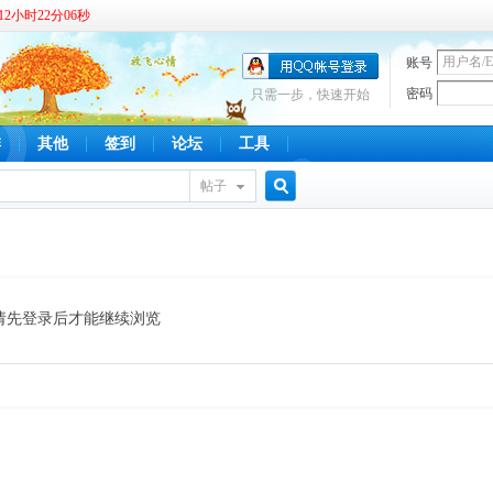
2小时22分07秒
账号
密码
只需一步，快速开始
啡
其他
签到
论坛
工具
帖子
搜
索
请先登录后才能继续浏览