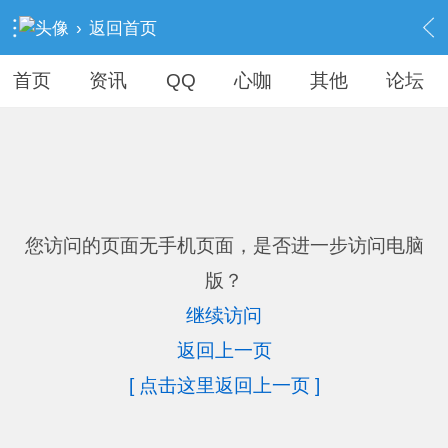
›
返回首页
首页
资讯
QQ
心咖
其他
论坛
您访问的页面无手机页面，是否进一步访问电脑
版？
继续访问
返回上一页
[ 点击这里返回上一页 ]