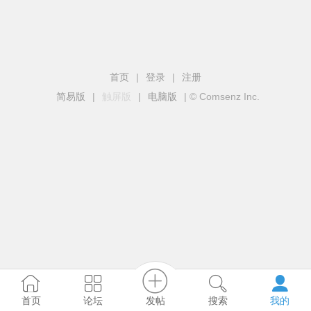
首页
|
登录
|
注册
简易版
|
触屏版
|
电脑版
|
© Comsenz Inc.
发帖
首页
论坛
搜索
我的