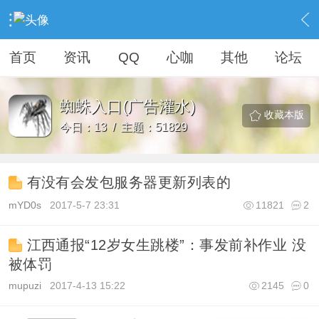
›
蜘蛛 • 灌水
›
蜘蛛入口(广告灌水)
首页
资讯
QQ
心咖
其他
论坛
蜘蛛入口(广告灌水)
收藏本版
今日：13 / 主题：51829
有没有会发包服务器更新列表的
mYD0s
2017-5-7 23:31
11821
2
江西通报“12岁女生跳楼”：事发前补作业 没
被体罚
mupuzi
2017-4-13 15:22
2145
0