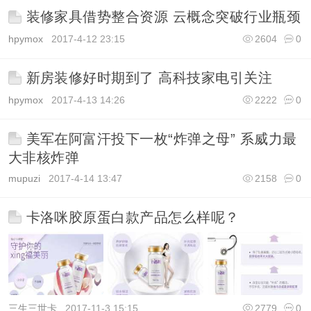
装修家具借势整合资源 云概念突破行业瓶颈
hpymox
2017-4-12 23:15
2604
0
新房装修好时期到了 高科技家电引关注
hpymox
2017-4-13 14:26
2222
0
美军在阿富汗投下一枚“炸弹之母” 系威力最
大非核炸弹
mupuzi
2017-4-14 13:47
2158
0
卡洛咪胶原蛋白款产品怎么样呢？
三生三世卡
2017-11-3 15:15
2779
0